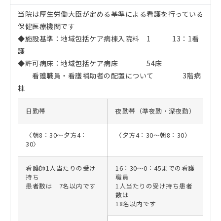
当院は厚生労働大臣が定める基準による看護を行っている
保健医療機関です
◆施設基準：地域包括ケア病棟入院料 1 13：1看
護
◆許可病床：地域包括ケア病床 54床
看護職員・看護補助者の配置について 3階病
棟
日勤帯
夜勤帯（準夜勤・深夜勤）
〈朝8：30～夕方4：
〈夕方4：30～朝8：30〉
30〉
看護師1人当たりの受け
16：30～0：45までの看護
持ち
職員
患者数は 7名以内です
1人当たりの受け持ち患者
数は
18名以内です