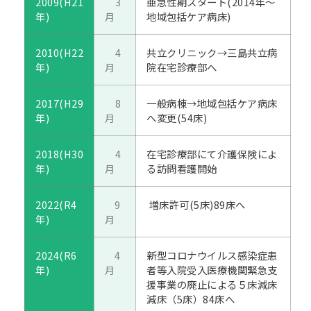
2009(H21
3
亜急性期スタート(2014年～
年)
月
地域包括ケア病床)
2010(H22
4
共立クリニック→三島共立病
年)
月
院在宅診療部へ
2017(H29
8
一般病棟→地域包括ケア病床
年)
月
へ変更(54床)
2018(H30
4
在宅診療部にて介護保険によ
年)
月
る訪問看護開始
2022(R4
9
増床許可(5床)89床へ
年)
月
2024(R6
4
新型コロナウイルス感染症患
年)
月
者等入院受入医療機関緊急支
援事業の廃止による５床減床
減床（5床）84床へ