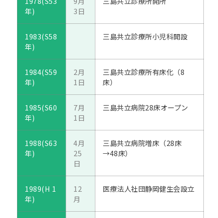
1978(S53
9月
三島共立診療所開所
年)
3日
1983(S58
三島共立診療所小児科開設
年)
1984(S59
2月
三島共立診療所有床化（8
年)
1日
床）
1985(S60
7月
三島共立病院28床オープン
年)
1日
1988(S63
4月
三島共立病院増床（28床
年)
25
→48床）
日
1989(H 1
12
医療法人社団静岡健生会設立
年)
月