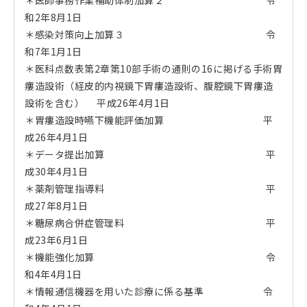
＊医師事務作業補助体制加算２ 令
和2年8月1日
＊感染対策向上加算３ 令
和7年1月1日
＊医科点数表第2章第10部手術の通則の16に掲げる手術胃
瘻造設術（経皮的内視鏡下胃瘻造設術、腹腔鏡下胃瘻造
設術を含む） 平成26年4月1日
＊胃瘻造設時嚥下機能評価加算 平
成26年4月1日
＊データ提出加算 平
成30年4月1日
＊薬剤管理指導料 平
成27年8月1日
＊糖尿病合併症管理料 平
成23年6月1日
＊機能強化加算 令
和4年4月1日
＊情報通信機器を用いた診療に係る基準 令