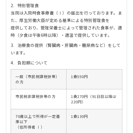
2. 特別管理食
当院は入院時食事療養（Ⅰ）の届出を行っております。ま
た、厚生労働大臣が定める基準による特別管理食を
提供しており、管理栄養士によって管理された食事が、適
時（夕食は午後6時以降）・適温で提供しています。
3. 治療食の提供（腎臓病・肝臓病・糖尿病など）をして
います。
4. 負担額について
一般（市民税課税世帯）
1食550円
の方
市民税非課税世帯の方
1食270円（91日目以降は
220円）
70歳以上で所得が一定基
1食130円
準以下
（低所得者 Ⅰ）