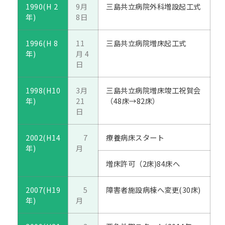
1990(H 2
9月
三島共立病院外科増設起工式
年)
8日
1996(H 8
11
三島共立病院増床起工式
年)
月 4
日
1998(H10
3月
三島共立病院増床竣工祝賀会
年)
21
（48床→82床）
日
2002(H14
7
療養病床スタート
年)
月
増床許可（2床)84床へ
2007(H19
5
障害者施設病棟へ変更(30床)
年)
月