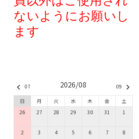
員以外はご使用され
ないようにお願いし
ます
2026/08
keyboard_arrow_left
keyboard_arrow_right
07
09
日
月
火
水
木
金
土
26
27
28
29
30
31
1
2
3
4
5
6
7
8