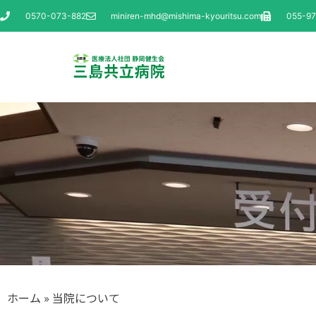
0570-073-882
miniren-mhd@mishima-kyouritsu.com
055-9
ホーム
»
当院について